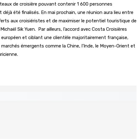
bateaux de croisière pouvant contenir 1 600 personnes
 déjà été finalisés. En mai prochain, une réunion aura lieu entre
ferts aux croisiéristes et de maximiser le potentiel touristique de
Michaël Sik Yuen. Par ailleurs, l’accord avec Costa Croisières
 européen et ciblant une clientèle majoritairement française,
es marchés émergents comme la Chine, l’Inde, le Moyen-Orient et
ricienne.
demy for Women in Political Leadership
Un jeune vend de la drogue près du Marché Central