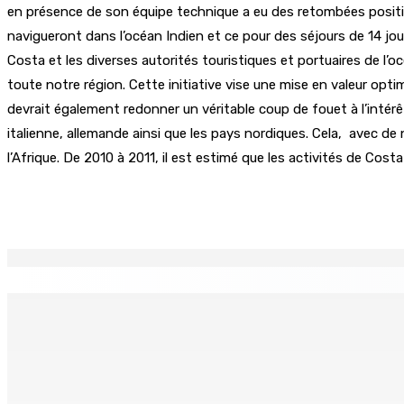
en présence de son équipe technique a eu des retombées positive
navigueront dans l’océan Indien et ce pour des séjours de 14 jours
Costa et les diverses autorités touristiques et portuaires de l’oc
toute notre région. Cette initiative vise une mise en valeur optim
devrait également redonner un véritable coup de fouet à l’intér
italienne, allemande ainsi que les pays nordiques. Cela, avec d
l’Afrique. De 2010 à 2011, il est estimé que les activités de Cost
Partager
EN CONTINU
↻
Prisons 579 téléphones portables saisis depuis novembre 
7 Août 2026 09h00
Réforme des pensions | En vue de la promulgation La PKS