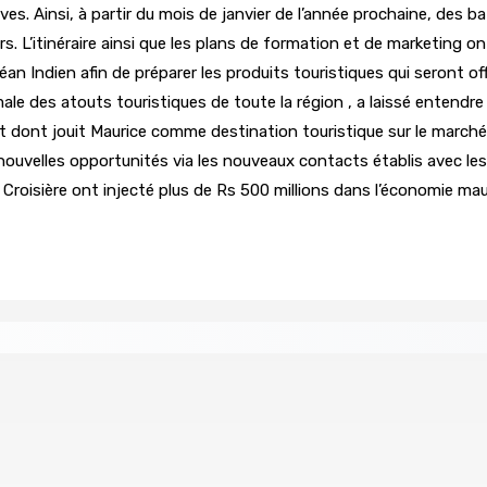
s. Ainsi, à partir du mois de janvier de l’année prochaine, des 
. L’itinéraire ainsi que les plans de formation et de marketing ont
éan Indien afin de préparer les produits touristiques qui seront of
ale des atouts touristiques de toute la région , a laissé entendre 
êt dont jouit Maurice comme destination touristique sur le marché
e nouvelles opportunités via les nouveaux contacts établis avec l
a Croisière ont injecté plus de Rs 500 millions dans l’économie mau
2024
Région : Stéphanie Anquetil admise à l’African Aca
7 Août 2026 08h00
 demande à Gokhool de retenir son Assent
Port-Louis : 