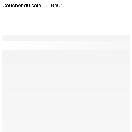
Coucher du soleil : 18h01.
EN CONTINU
↻
TRANQUEBAR : Un architecte perd Rs 20 000 après le
piratage du compte d’un collègue
8 Août 2026 17h00
TRAFIC DE DROGUE — Saisie de 157,5 kg de cannabis à
La-Réunion : L’axe Chimajee/Govind confirmé avec
l’ombre de Franklin planant
8 Août 2026 16h00
FERNEY : Un motocycliste entre la vie et la mort après
une collision