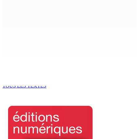
Le Fron Militan Progresis, face à la presse ce samedi au
Hennessy Park Hotel
8 Août 2026 11h40
Sécheresse : restrictions sur l’utilisation de l’eau
potable à partir du 10 août
8 Août 2026 11h33
BUDGET AFTERMATH — Réforme de la pension — Finance
Bill : baroud d’honneur syndical à la State House, lundi
8 Août 2026 10h00
TOUS LES TEXTES