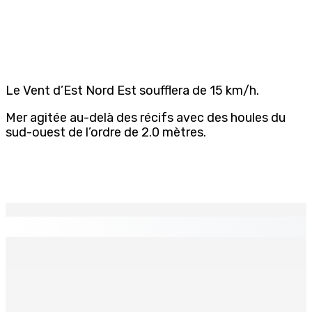
Le Vent d’Est Nord Est soufflera de 15 km/h.
Mer agitée au-delà des récifs avec des houles du
sud-ouest de l’ordre de 2.0 mètres.
EN CONTINU
↻
La métèo de ce dimanche 9 août
9 Août 2026 05h30