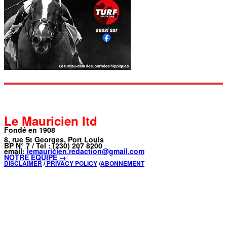
Le Mauricien ltd
Fondé en 1908
8, rue St Georges, Port Louis
BP N° 7 / Tel : (230) 207 8200
email:
lemauricien.redaction@gmail.com
NOTRE ÉQUIPE →
DISCLAIMER
/
PRIVACY POLICY
/
ABONNEMENT