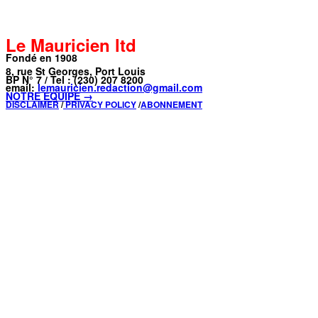
Le Mauricien ltd
Fondé en 1908
8, rue St Georges, Port Louis
BP N° 7 / Tel : (230) 207 8200
email:
lemauricien.redaction@gmail.com
NOTRE ÉQUIPE →
DISCLAIMER
/
PRIVACY POLICY
/
ABONNEMENT