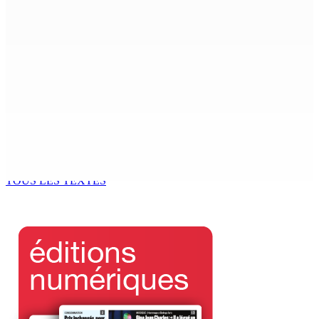
boîte noire en vue d’élucider le drame
6 Août 2026 10h59
PMQT | Projets d’infrastructure accélérés — Une
Project Monitoring and Implementation Unit en vue
6 Août 2026 10h00
« La situation est intenable » : à Ceuta, un millier de
jeunes migrants en attente de prise en charge
6 Août 2026 09h50
TOUS LES TEXTES