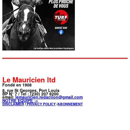
Le Mauricien ltd
Fondé en 1908
8, rue St Georges, Port Louis
BP N° 7 / Tel : (230) 207 8200
email:
lemauricien.redaction@gmail.com
NOTRE ÉQUIPE →
DISCLAIMER
/
PRIVACY POLICY
/
ABONNEMENT