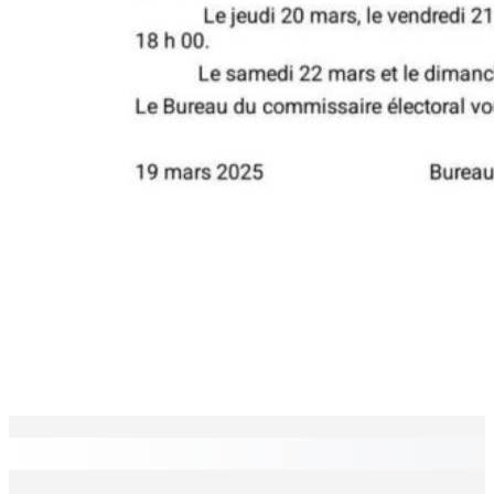
EN CONTINU
↻