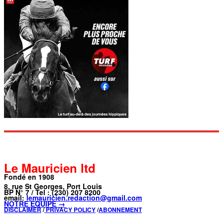
Le Mauricien ltd
Fondé en 1908
8, rue St Georges, Port Louis
BP N° 7 / Tel : (230) 207 8200
email:
lemauricien.redaction@gmail.com
NOTRE ÉQUIPE →
DISCLAIMER
/
PRIVACY POLICY
/
ABONNEMENT