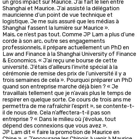
un gros impact sur Maurice. J’ai fait le lien entre
Shanghai et Maurice. J’ai assisté la délégation
mauricienne d’un point de vue technique et
logistique. Je me suis assuré que les médias à
Shanghai fassent la lumière sur Maurice ».
Mais, ce n’est pas tout. Comme JP Lam a plus d’une
corde à son arc, outre ses engagements
professionnels, il prépare actuellement un PhD en
Law and Finance à la Shanghai University of Finance
& Economics. « J’ai reçu une bourse de cette
université. J’étais d’ailleurs l’invité spécial à la
cérémonie de remise des prix de l’université il y a
trois semaines de cela ». Pourquoi préparer un PhD
quand son entreprise marche déjà bien ? « Je
travaillais tellement que je n’avais plus le temps de
respirer en quelque sorte. Ce cours de trois ans me
permettra de me rafraîchir l’esprit », se contente-t-
il de nous dire. Cela n’affectera-t-il pas son
entreprise ? « Dans le milieu où j’évolue, tout
dépend des connexions que vous avez ».
JP Lam dit « faire la promotion de Maurice en
Chine ». « J’encourage les Chinois à venir à Maurice.