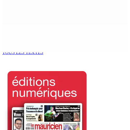
Sécheresse : restrictions sur l’utilisation de l’eau
potable à partir du 10 août
8 Août 2026 11h33
BUDGET AFTERMATH — Réforme de la pension — Finance
Bill : baroud d’honneur syndical à la State House, lundi
8 Août 2026 10h00
TOUS LES TEXTES