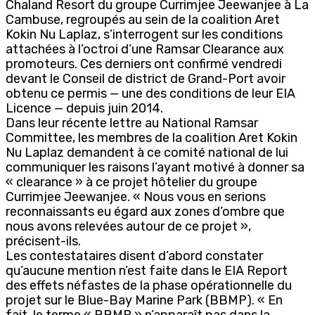
Chaland Resort du groupe Currimjee Jeewanjee à La
Cambuse, regroupés au sein de la coalition Aret
Kokin Nu Laplaz, s’interrogent sur les conditions
attachées à l’octroi d’une Ramsar Clearance aux
promoteurs. Ces derniers ont confirmé vendredi
devant le Conseil de district de Grand-Port avoir
obtenu ce permis — une des conditions de leur EIA
Licence — depuis juin 2014.
Dans leur récente lettre au National Ramsar
Committee, les membres de la coalition Aret Kokin
Nu Laplaz demandent à ce comité national de lui
communiquer les raisons l’ayant motivé à donner sa
« clearance » à ce projet hôtelier du groupe
Currimjee Jeewanjee. « Nous vous en serions
reconnaissants eu égard aux zones d’ombre que
nous avons relevées autour de ce projet »,
précisent-ils.
Les contestataires disent d’abord constater
qu’aucune mention n’est faite dans le EIA Report
des effets néfastes de la phase opérationnelle du
projet sur le Blue-Bay Marine Park (BBMP). « En
fait, le terme « BBMP » n’apparaît pas dans la