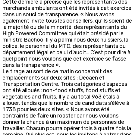
Cette dernière a précisé que les représentants des
marchands ambulants ont été invités à cet exercice
dans un souci de transparence. « Nous avons
également invité tous les conseillers, qu’ils soient de
la majorité ou de la minorité, des représentants du
High Powered Committee qui était présidé par le
ministre Bachoo. Il y a parmi nous deux huissiers, la
police, le personnel du MTC, des représentants du
département légal et celui d’audit… C’est pour dire à
quel point nous voulons que cet exercice se fasse
dans la transparence ».
Le tirage au sort de ce matin concernait des
emplacements sur deux sites : Decaen et
Transportation Centre. Trois catégories d’espaces
ont été alloués : non-food stuffs, food stuffs et
vegetables and fruits. Il y a au total 963 étals à
allouer, tandis que le nombre de candidats s’élève à
1 738 pour les deux sites. « Nous avons été
contraints de faire un roaster car nous voulons
donner la chance à un maximum de personnes de
travailler. Chacun pourra opérer trois à quatre fois la
semaine. Qui plus est, nous les invitons à entrer dans