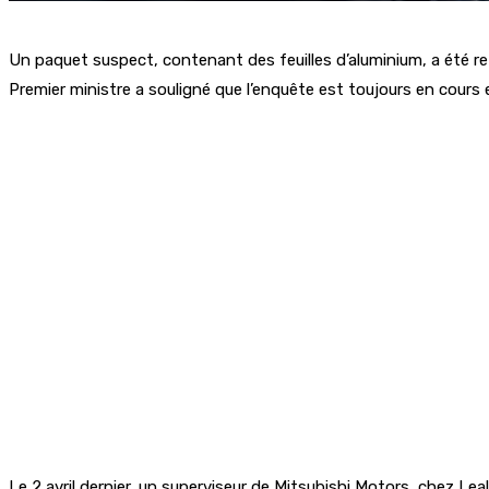
Un paquet suspect, contenant des feuilles d’aluminium, a été r
Premier ministre a souligné que l’enquête est toujours en cours et
Le 2 avril dernier, un superviseur de Mitsubishi Motors, chez Leal