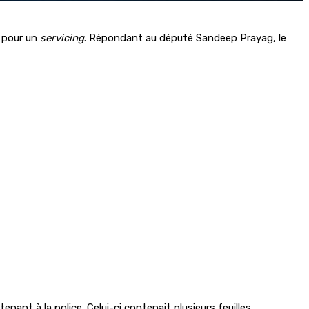
s pour un
servicing
. Répondant au député Sandeep Prayag, le
nant à la police. Celui-ci contenait plusieurs feuilles