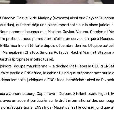
 Carolyn Desvaux de Marigny (avocats) ainsi que Jaykar Gujadhur 
auritius), qui tient déjà une place importante sur la place juridique
« Nous sommes heureux que Maxime, Jaykar, Varuna, Carolyn et Yash
re pratique, nous permettant d’offrir un service unique à Maurice.
NSafrica Inc a été faite depuis décembre dernier. L’équipe actuel
oa, Mahejabeen Chatoo, Sindhia Potayya, Rachel Wan, et Stéphanie
arthia (propriété intellectuelle).
dre l’équipe mauricienne », a déclaré Piet Faber le CEO d’ENSafr
e faire partie d’ENSafrica, le cabinet juridique prépondérant sur le
 départements juridiques d’ENSafrica, bénéficiant ainsi de l’expérie
eaux à Johannesburg, Cape Town, Durban, Stellenbosch, Kigali (R
res avec un accent particulier sur le droit international des compa
es fusions/acquisitions. ENSafrica (Mauritius) est le conseil juridiq