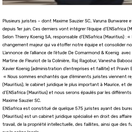
Plusieurs juristes – dont Maxime Sauzier SC, Varuna Bunwaree et
depuis 1er juin. Ces derniers vont intégrer l’équipe d’ENSafrica (M
Selon Thierry Koenig SA, responsable d’ENSafrica (Mauritius) : 
changement majeur qui va étoffer notre équipe et consolider not
L’annonce de l’alliance de l’étude De Comarmond & Koenig avec E
Martine de Fleuriot de la Colinière, Raj Ragobur, Vanesha Babo
Xavier Koenig (administration d’entreprises et faillite) et Pravin B
« Nous sommes enchantés que d’éminents juristes viennent rejoin
(Mauritius), le cabinet juridique le plus important à Maurice, et d
d’ENSafrica (Mauritius) et nous serons épaulés par les différents
Maxime Sauzier SC.
ENSafrica est constitué de quelque 575 juristes ayant des bur
(Mauritius) est un cabinet juridique spécialisé en droit des affai
travail, de la propriété intellectuelle, des faillites, ainsi que d