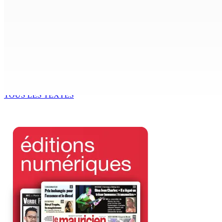
9 Août 2026 12h00
The Chase : Heevesh Bissessur, 21 ans, fait son entrée dans 
9 Août 2026 12h00
Chetan Baboolall, le fidèle de Bérenger aux commandes de 
9 Août 2026 12h00
TOUS LES TEXTES