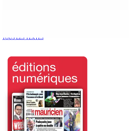
8 Août 2026 09h00
Corps para-publics | Procurements — CEB : L’IRP annule
l’octroi d’un contrat de Rs 36,7 M
8 Août 2026 07h00
TOUS LES TEXTES