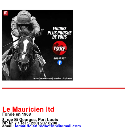
Le Mauricien ltd
Fondé en 1908
8, rue St Georges, Port Louis
BP N° 7 / Tel : (230) 207 8200
email:
lemauricien.redaction@gmail.com