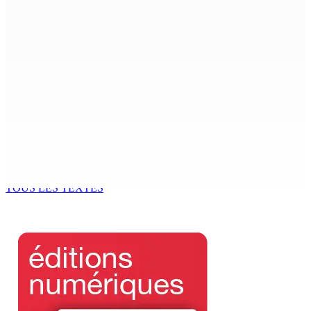
Océan Indien | Saisie de 157,5 kg de drogue : L’ex-JM
prend ses distances de la SUV et du gandia
7 Août 2026 11h49
BALACLAVA : Enquête après la découverte d’un corps
calciné à la plage
7 Août 2026 11h21
Échiquier politique | Changing of Guards — Chetan
Baboolall, nouveau leader de l’opposition
7 Août 2026 11h11
TOUS LES TEXTES