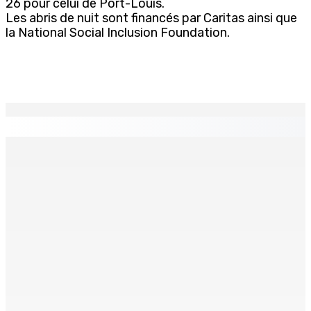
26 pour celui de Port-Louis.
Les abris de nuit sont financés par Caritas ainsi que
la National Social Inclusion Foundation.
EN CONTINU
↻
MONTAGNE-LONGUE : Grièvement brûlée après que ses
vêtements ont pris feu
7 Août 2026 17h00
MONTAGNE-BLANCHE : Enlevé, séquestré et battu pour
une dette
7 Août 2026 16h00
Crash de l’hydravion à La Prairie : aucun déversement
d’huile n’a été détecté pendant l’opération