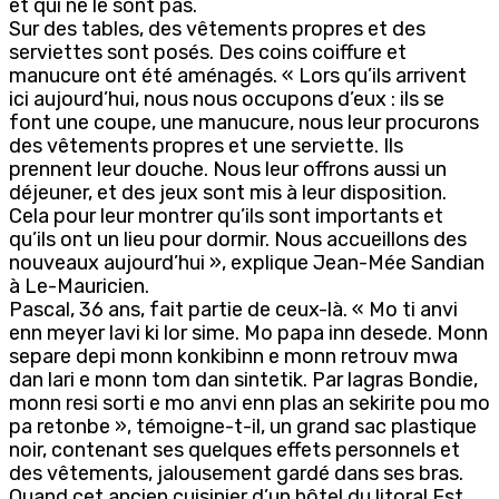
et qui ne le sont pas.
Sur des tables, des vêtements propres et des
serviettes sont posés. Des coins coiffure et
manucure ont été aménagés. « Lors qu’ils arrivent
ici aujourd’hui, nous nous occupons d’eux : ils se
font une coupe, une manucure, nous leur procurons
des vêtements propres et une serviette. Ils
prennent leur douche. Nous leur offrons aussi un
déjeuner, et des jeux sont mis à leur disposition.
Cela pour leur montrer qu’ils sont importants et
qu’ils ont un lieu pour dormir. Nous accueillons des
nouveaux aujourd’hui », explique Jean-Mée Sandian
à Le-Mauricien.
Pascal, 36 ans, fait partie de ceux-là. « Mo ti anvi
enn meyer lavi ki lor sime. Mo papa inn desede. Monn
separe depi monn konkibinn e monn retrouv mwa
dan lari e monn tom dan sintetik. Par lagras Bondie,
monn resi sorti e mo anvi enn plas an sekirite pou mo
pa retonbe », témoigne-t-il, un grand sac plastique
noir, contenant ses quelques effets personnels et
des vêtements, jalousement gardé dans ses bras.
Quand cet ancien cuisinier d’un hôtel du litoral Est