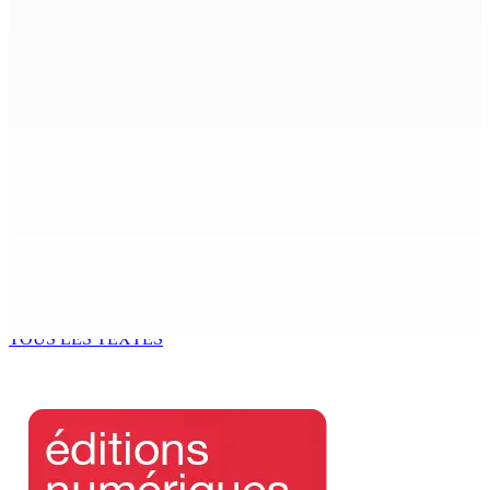
7 Août 2026 15h00
Beyond Westminster: The Sydney Pierre episode and
Mauritius’ Second Constitutional Conversation
7 Août 2026 15h00
Franco Quirin : « Une position de stricte neutralité »
7 Août 2026 12h00
Océan Indien | Saisie de 157,5 kg de drogue : L’ex-JM
prend ses distances de la SUV et du gandia
7 Août 2026 11h49
TOUS LES TEXTES