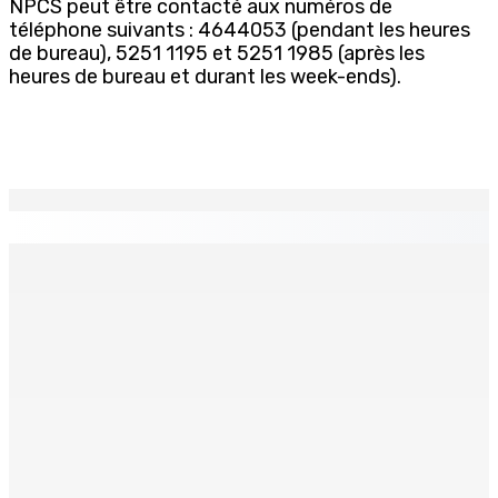
NPCS peut être contacté aux numéros de
téléphone suivants : 4644053 (pendant les heures
de bureau), 5251 1195 et 5251 1985 (après les
heures de bureau et durant les week-ends).
EN CONTINU
↻
TPLink Open Day :MT récompensée pour l’innovation en
matière de wi-fi résidentiel
7 Août 2026 19h00
Fléaux sociaux | Conseil des Religions : Mobilisation
nationale en faveur de l’éducation civique et des
valeurs citoyennes
7 Août 2026 18h00