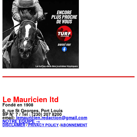
Le Mauricien ltd
Fondé en 1908
8, rue St Georges, Port Louis
BP N° 7 / Tel : (230) 207 8200
email:
lemauricien.redaction@gmail.com
NOTRE ÉQUIPE →
DISCLAIMER
/
PRIVACY POLICY
/
ABONNEMENT