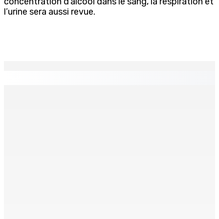
concentration d’alcool dans le sang, la respiration et
l’urine sera aussi revue.
EN CONTINU
↻
Face à la presse : Sydney Pierre : « Je ne regrette pas
mon vote »
9 Août 2026 12h00
Shirin Aumeeruddy-Cziffra, Speaker de l’Assemblée
nationale : « J’exerce mon autorité d’une manière plus
douce »
9 Août 2026 12h00
The Chase : Heevesh Bissessur, 21 ans, fait son entrée
dans le monde littéraire