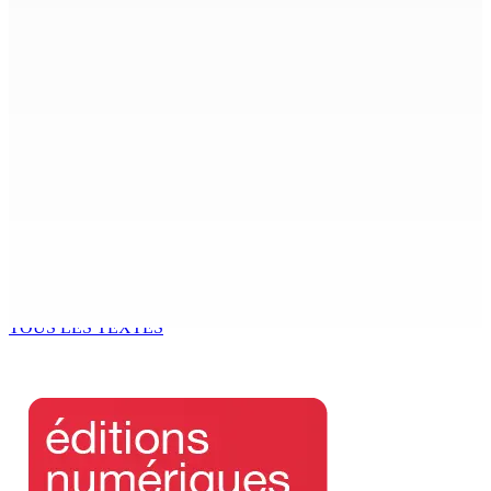
AÉROPORT SSR : Une famille interceptée avec Rs 1,5
million en devises
9 Août 2026 10h00
Échouages de mammifères marins : Un éléphant de mer
surveillé aux Salines, trois baleines à bec retrouvées
mortes au Sud
9 Août 2026 09h50
GM BUSINESS — Child Beyond Control : Un cadre
législatif plus efficace en préparation
9 Août 2026 09h00
TOUS LES TEXTES