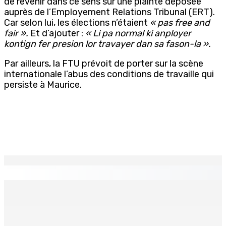
de revenir dans ce sens sur une plainte déposée
auprès de l’Employement Relations Tribunal (ERT).
Car selon lui, les élections n’étaient
« pas free and
fair ».
Et d’ajouter :
«
Li pa normal ki anployer
kontign fer presion lor travayer dan sa fason-la ».
Par ailleurs, la FTU prévoit de porter sur la scène
internationale l’abus des conditions de travaille qui
persiste à Maurice.
EN CONTINU
↻
Port-Louis : Un jeune vend de la drogue près du
Marché Central
6 Août 2026 18h00