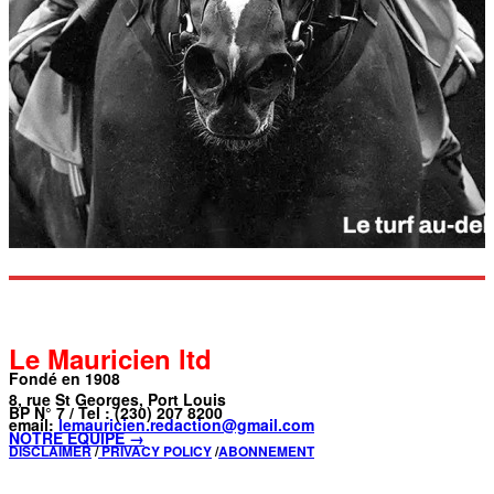
Le Mauricien ltd
Fondé en 1908
8, rue St Georges, Port Louis
BP N° 7 / Tel : (230) 207 8200
email:
lemauricien.redaction@gmail.com
NOTRE ÉQUIPE →
DISCLAIMER
/
PRIVACY POLICY
/
ABONNEMENT