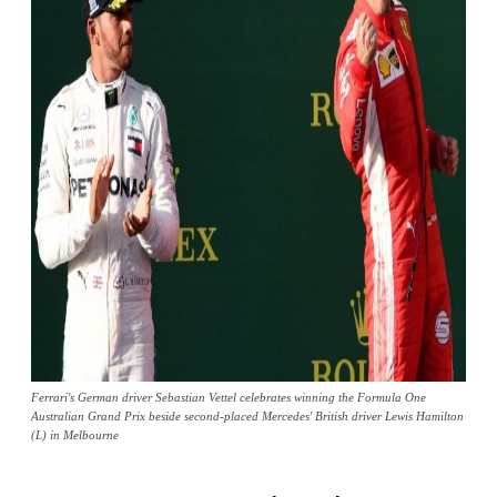
Ferrari's German driver Sebastian Vettel celebrates winning the Formula One
Australian Grand Prix beside second-placed Mercedes' British driver Lewis Hamilton
(L) in Melbourne