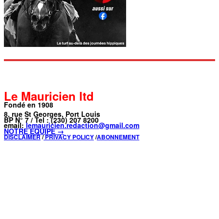
Le Mauricien ltd
Fondé en 1908
8, rue St Georges, Port Louis
BP N° 7 / Tel : (230) 207 8200
email:
lemauricien.redaction@gmail.com
NOTRE ÉQUIPE →
DISCLAIMER
/
PRIVACY POLICY
/
ABONNEMENT