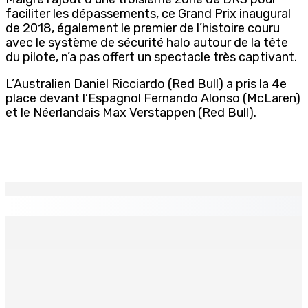
faciliter les dépassements, ce Grand Prix inaugural
de 2018, également le premier de l’histoire couru
avec le système de sécurité halo autour de la tête
du pilote, n’a pas offert un spectacle très captivant.
L’Australien Daniel Ricciardo (Red Bull) a pris la 4e
place devant l’Espagnol Fernando Alonso (McLaren)
et le Néerlandais Max Verstappen (Red Bull).
EN CONTINU
↻
Face à la presse : Sydney Pierre : « Je ne regrette pas
mon vote »
9 Août 2026 12h00
Shirin Aumeeruddy-Cziffra, Speaker de l’Assemblée