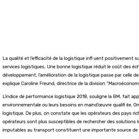
La qualité et l’efficacité de la logistique infl uent positiveme
services logistiques, Une bonne logistique réduit le coût des éc
développement, l’amélioration de la logistique passe par celle d
explique Caroline Freund, directrice de la division “Macroécon
L’indice de performance logistique 2018, souligne la BM, fait ap
environnementale ou leurs besoins en maind’œuvre qualifi ée. O
logistique. De plus, on constate que les opérateurs des pays ri
opérateurs sont plus susceptibles de rechercher des solutions 
imputables au transport constituent une importante source de p