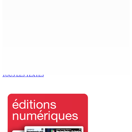
se poursuit devant l’Hôtel du GM
4 Août 2026 13h44
Joe Lesjongard dépose une motion de privilège visant
la députée Leu-Govind après la PNQ
4 Août 2026 13h25
Réunion des délégués | À la GTU House — Vijay
Bundhun élu président du Conseil des Syndicats
4 Août 2026 13h00
TOUS LES TEXTES