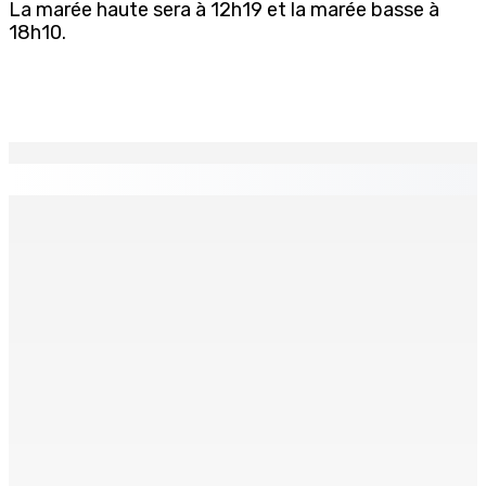
La marée haute sera à 12h19 et la marée basse à
18h10.
EN CONTINU
↻
Crash d’un hydravion à La Prairie : un touriste polonais
de 25 ans décède, le pilote indien de 28 ans blessé
4 Août 2026 19h42
RÉHABILITATION Poser un regard bienveillant sur le
détenu
4 Août 2026 19h20
INTERVIEW | Karola Zuël (formatrice) : « L’éducation
sexuelle est une éducation à la vie »