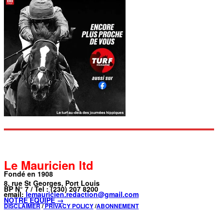
Le Mauricien ltd
Fondé en 1908
8, rue St Georges, Port Louis
BP N° 7 / Tel : (230) 207 8200
email:
lemauricien.redaction@gmail.com
NOTRE ÉQUIPE →
DISCLAIMER
/
PRIVACY POLICY
/
ABONNEMENT