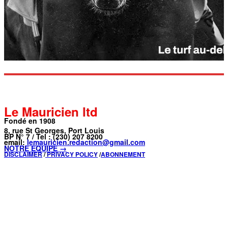
Le Mauricien ltd
Fondé en 1908
8, rue St Georges, Port Louis
BP N° 7 / Tel : (230) 207 8200
email:
lemauricien.redaction@gmail.com
NOTRE ÉQUIPE →
DISCLAIMER
/
PRIVACY POLICY
/
ABONNEMENT