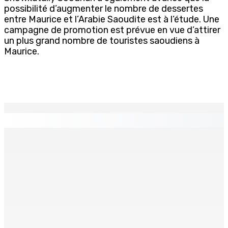
possibilité d’augmenter le nombre de dessertes
entre Maurice et l’Arabie Saoudite est à l’étude. Une
campagne de promotion est prévue en vue d’attirer
un plus grand nombre de touristes saoudiens à
Maurice.
EN CONTINU
↻
Adrien Duval a démissionné de ses fonctions
d’Opposition Whip et de président du Public Accounts
Committee (PAC)
6 Août 2026 17h52
Antananarivo : 27e Foire internationale de l’économie
rurale