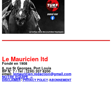
Le Mauricien ltd
Fondé en 1908
8, rue St Georges, Port Louis
BP N° 7 / Tel : (230) 207 8200
email:
lemauricien.redaction@gmail.com
NOTRE ÉQUIPE →
DISCLAIMER
/
PRIVACY POLICY
/
ABONNEMENT