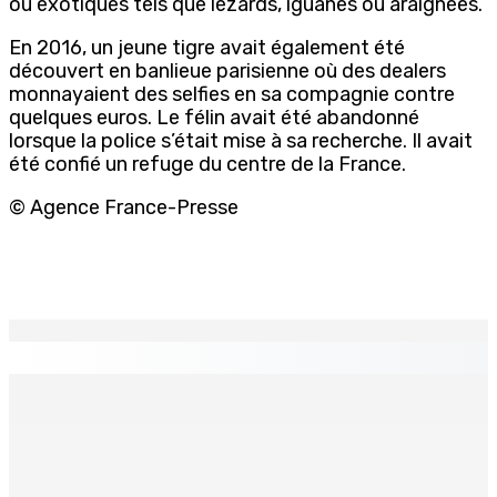
ou exotiques tels que lézards, iguanes ou araignées.
En 2016, un jeune tigre avait également été
découvert en banlieue parisienne où des dealers
monnayaient des selfies en sa compagnie contre
quelques euros. Le félin avait été abandonné
lorsque la police s’était mise à sa recherche. Il avait
été confié un refuge du centre de la France.
© Agence France-Presse
EN CONTINU
↻
PLAISANCE — Station expérimentale : Un verger
stratégique au nom de la sécurité alimentaire
8 Août 2026 13h00