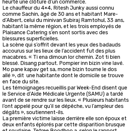
heurté une clôture d’un commerce.
Le chauffeur du 4×4, Ritesh Junky aussi connu
comme Sachin, âgé de 30 ans et habitant Mare-
d’Albert, celui du minivan Subiraj Ramtohul, 33 ans,
habitant la même région, et les trois employés de
Plaisance Catering s’en sont sortis avec des
blessures superficielles.
La scène qui s’offrit devant les yeux des badauds
accourus sur les lieux de l’accident fut des plus
macabres. « Ti ena dimoun lor chemin. Zot ti bien
blessé. Disang partout. Pompier inn bizin vine lavé.
Mo pane kapav get sa, mone bizin tourne le dos
allé », dit une habitante dont le domicile se trouve
en face du site.
Les témoignages recueillis par Week-End disent que
le Service d’Aide Médicale Urgente (SAMU) a tardé
avant de se rendre sur les lieux. « Plusieurs habitants
l’ont appelé pour qu’il se dépêche, vu l’ampleur des
dégâts », soutiennent-ils.
La première victime laisse derrière elle son époux et
deux enfants éplorés par cette disparition brusque
et soudaine. Tetree Boodhoo a, selon le rapport