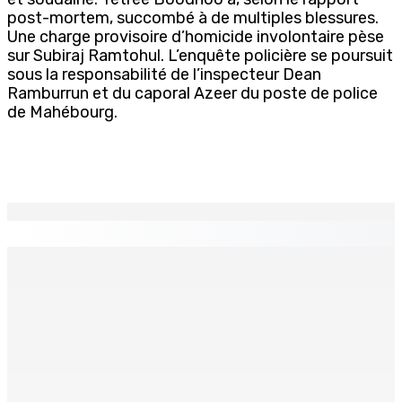
post-mortem, succombé à de multiples blessures.
Une charge provisoire d’homicide involontaire pèse
sur Subiraj Ramtohul. L’enquête policière se poursuit
sous la responsabilité de l’inspecteur Dean
Ramburrun et du caporal Azeer du poste de police
de Mahébourg.
EN CONTINU
↻
PLAISANCE — Station expérimentale : Un verger
stratégique au nom de la sécurité alimentaire
8 Août 2026 13h00
POLICE — Après une opération à Vallée-des-Prêtres : Rs
7 M « envolées » en route vers les Casernes centrales