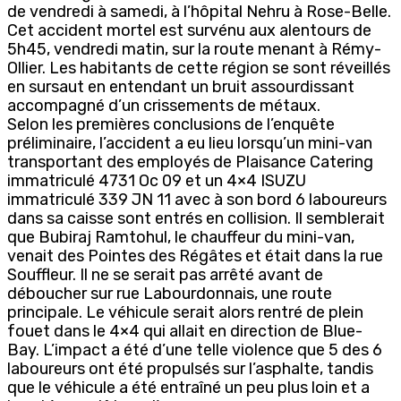
de vendredi à samedi, à l’hôpital Nehru à Rose-Belle.
Cet accident mortel est survénu aux alentours de
5h45, vendredi matin, sur la route menant à Rémy-
Ollier. Les habitants de cette région se sont réveillés
en sursaut en entendant un bruit assourdissant
accompagné d’un crissements de métaux.
Selon les premières conclusions de l’enquête
préliminaire, l’accident a eu lieu lorsqu’un mini-van
transportant des employés de Plaisance Catering
immatriculé 4731 Oc 09 et un 4×4 ISUZU
immatriculé 339 JN 11 avec à son bord 6 laboureurs
dans sa caisse sont entrés en collision. Il semblerait
que Bubiraj Ramtohul, le chauffeur du mini-van,
venait des Pointes des Régâtes et était dans la rue
Souffleur. Il ne se serait pas arrêté avant de
déboucher sur rue Labourdonnais, une route
principale. Le véhicule serait alors rentré de plein
fouet dans le 4×4 qui allait en direction de Blue-
Bay. L’impact a été d’une telle violence que 5 des 6
laboureurs ont été propulsés sur l’asphalte, tandis
que le véhicule a été entraîné un peu plus loin et a