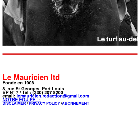
Le Mauricien ltd
Fondé en 1908
8, rue St Georges, Port Louis
BP N° 7 / Tel : (230) 207 8200
email:
lemauricien.redaction@gmail.com
NOTRE ÉQUIPE →
DISCLAIMER
/
PRIVACY POLICY
/
ABONNEMENT