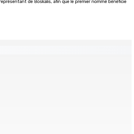
 représentant de Boskalis, afin que le premier nommé bénéficie
ment d’huile n’a été détecté pendant l’opération