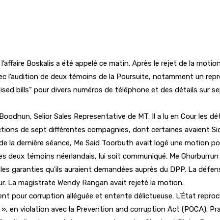
ffaire Boskalis a été appelé ce matin. Après le rejet de la motio
vec l’audition de deux témoins de la Poursuite, notamment un repr
sed bills” pour divers numéros de téléphone et des détails sur s
 Boodhun, Selior Sales Representative de MT. Il a lu en Cour les d
tions de sept différentes compagnies, dont certaines avaient Sidd
e la dernière séance, Me Said Toorbuth avait logé une motion pou
es deux témoins néerlandais, lui soit communiqué. Me Ghurburrun 
 et les garanties qu’ils auraient demandées auprès du DPP. La déf
ur. La magistrate Wendy Rangan avait rejeté la motion.
 pour corruption alléguée et entente délictueuse. L’État reproche 
ion », en violation avec la Prevention and corruption Act (POCA). 