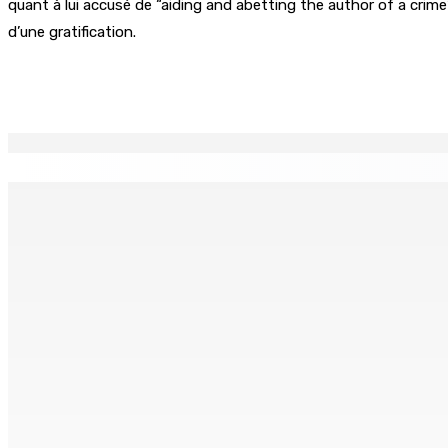
quant à lui accusé de “aiding and abetting the author of a crime
d’une gratification.
Partager
EN CONTINU
↻
MONTAGNE-BLANCHE : Enlevé, séquestré et battu pour une
7 Août 2026 16h00
FCC | Réseau d’importation de drogue : Steven Moothoocur
7 Août 2026 15h00
CIMETIÈRE DE BOIS-MARCHAND : Une inconnue inhumée plus 
7 Août 2026 15h00