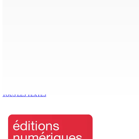
Beyond Westminster: The Sydney Pierre episode and Maurit
7 Août 2026 15h00
Océan Indien | Saisie de 157,5 kg de drogue : L’ex-JM prend
7 Août 2026 11h49
Échiquier politique | Changing of Guards — Chetan Baboolal
7 Août 2026 11h11
AUTOROUTE M4 | Projet évalué à Rs 10 milliards Prêt spéc
7 Août 2026 11h00
TOUS LES TEXTES