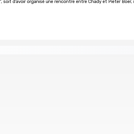
”, soit d’avoir organisé une rencontre entre Chady et Pieter Boer,
 dette
Crash de l’hydravion à La Prairie : aucun déverse
7 Août 2026 15h50
pen libéré sous caution
d’un an après son décès dans un accident