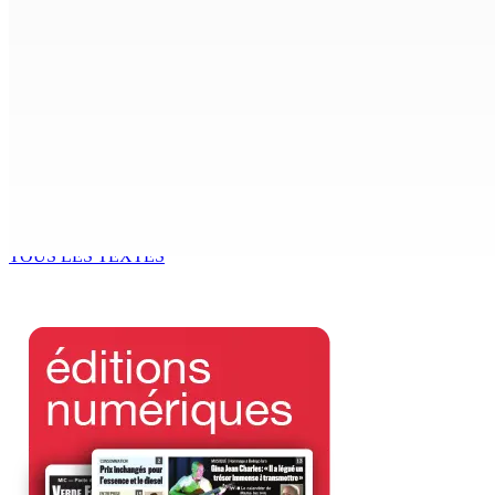
CIMETIÈRE DE BOIS-MARCHAND : Une inconnue inhumée plus 
7 Août 2026 15h00
Beyond Westminster: The Sydney Pierre episode and Maurit
7 Août 2026 15h00
Océan Indien | Saisie de 157,5 kg de drogue : L’ex-JM prend
7 Août 2026 11h49
TOUS LES TEXTES