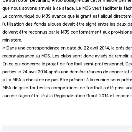
De son côté, Devanand Ritoo souligne que cette mesure permettra a
que nous soyons arrivés à ce stade. Le MJS veut faciliter la tâc
Le communiqué du MJS avance que le grant est alloué directement
l’utilisation des fonds alloués devait être signé entre les deux 
doivent être reconnus par le MJS conformément aux provisions de
ministère.
« Dans une correspondance en date du 22 avril 2014, le présiden
reconnaissance au MJS. Les clubs sont donc avisés de remplir la
En ce qui concerne le projet de football semi-professionnel, De
parties le 24 avril 2014 après une dernière réunion de concertation
« La MFA a choisi de ne pas être présent à la réunion sous préte
MFA de geler toutes les compétitions de football a été prise uni
aucune façon être lié à la Regionalisation Grant 2014 et encore
Partager