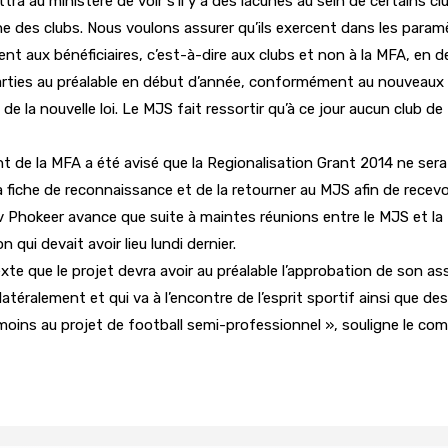
u ministère de voir s’il y a des lacunes au sein de certains clubs
he des clubs. Nous voulons assurer qu’ils exercent dans les param
 aux bénéficiaires, c’est-à-dire aux clubs et non à la MFA, en d
parties au préalable en début d’année, conformément au nouveaux gu
 la nouvelle loi. Le MJS fait ressortir qu’à ce jour aucun club d
t de la MFA a été avisé que la Regionalisation Grant 2014 ne ser
 fiche de reconnaissance et de la retourner au MJS afin de recevo
v Phokeer avance que suite à maintes réunions entre le MJS et la 
 qui devait avoir lieu lundi dernier.
xte que le projet devra avoir au préalable l’approbation de son ass
latéralement et qui va à l’encontre de l’esprit sportif ainsi que 
 moins au projet de football semi-professionnel », souligne le c