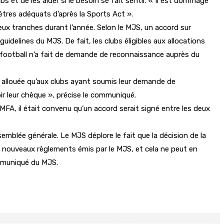
 et de les aider si le besoin se fait sentir. « Il est dommage
ètres adéquats d’après la Sports Act ».
eux tranches durant l’année. Selon le MJS, un accord sur
idelines du MJS. De fait, les clubs éligibles aux allocations
e football n’a fait de demande de reconnaissance auprès du
a allouée qu’aux clubs ayant soumis leur demande de
ir leur chèque », précise le communiqué.
MFA, il était convenu qu’un accord serait signé entre les deux
emblée générale. Le MJS déplore le fait que la décision de la
des nouveaux règlements émis par le MJS, et cela ne peut en
ommuniqué du MJS.