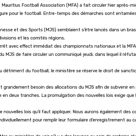
Mauritius Football Association (MFA) a fait circuler hier après-mi
gure pour le football. Entre-temps des démarches sont entamées 
eunesse et des Sports (MJS) semblaient s’être lancés dans un bras 
ivisions et les comités régions.
êt avec effect immédiat des championnats nationaux et la MFA Cup
du MJS de faire circuler un communiqué jeudi, dans lequel il réfuta
détriment du football, le ministère se réserve le droit de sancti
ont grandement besoin des allocations du MJS afin de subvenir en 
e en deux tranches. La promulgation des nouvelles lois exige que
te de nouvelles lois qu’il faut appliquer. Nous aurons également d
 individuellement pour remplir leur formulaire d’enregistrement au c