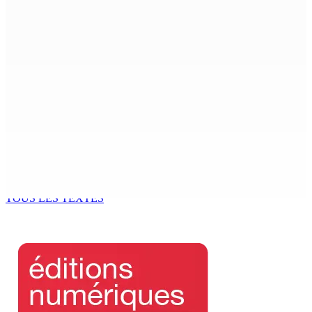
Port-Louis : Un jeune vend de la drogue près du
Marché Central
6 Août 2026 18h00
Un passager mauricien décède à bord d’un vol d’Air
Mauritius
6 Août 2026 17h56
Adrien Duval a démissionné de ses fonctions
d’Opposition Whip et de président du Public Accounts
Committee (PAC)
6 Août 2026 17h52
TOUS LES TEXTES