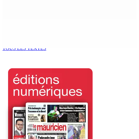
Franco Quirin : « Une position de stricte neutralité »
7 Août 2026 12h00
Océan Indien | Saisie de 157,5 kg de drogue : L’ex-JM
prend ses distances de la SUV et du gandia
7 Août 2026 11h49
TOUS LES TEXTES