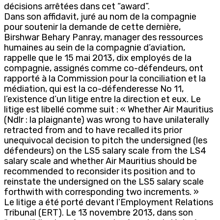
décisions arrêtées dans cet “award”.
Dans son affidavit, juré au nom de la compagnie
pour soutenir la demande de cette dernière,
Birshwar Behary Panray, manager des ressources
humaines au sein de la compagnie d’aviation,
rappelle que le 15 mai 2013, dix employés de la
compagnie, assignés comme co-défendeurs, ont
rapporté à la Commission pour la conciliation et la
médiation, qui est la co-défenderesse No 11,
l’existence d’un litige entre la direction et eux. Le
litige est libellé comme suit : « Whether Air Mauritius
(Ndlr : la plaignante) was wrong to have unilaterally
retracted from and to have recalled its prior
unequivocal decision to pitch the undersigned (les
défendeurs) on the LS5 salary scale from the LS4
salary scale and whether Air Mauritius should be
recommended to reconsider its position and to
reinstate the undersigned on the LS5 salary scale
forthwith with corresponding two increments. »
Le litige a été porté devant l’Employment Relations
Tribunal (ERT). Le 13 novembre 2013, dans son