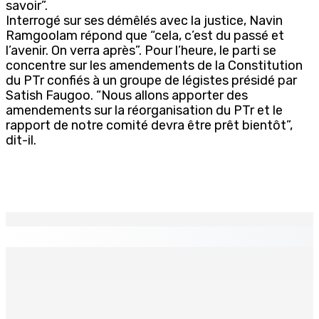
savoir”.
Interrogé sur ses démêlés avec la justice, Navin
Ramgoolam répond que “cela, c’est du passé et
l’avenir. On verra après”. Pour l’heure, le parti se
concentre sur les amendements de la Constitution
du PTr confiés à un groupe de légistes présidé par
Satish Faugoo. “Nous allons apporter des
amendements sur la réorganisation du PTr et le
rapport de notre comité devra être prêt bientôt”,
dit-il.
EN CONTINU
↻
Corps para-publics | Procurements — CEB : L’IRP annule
l’octroi d’un contrat de Rs 36,7 M
8 Août 2026 07h00