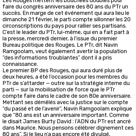
Les Rouges mettent les bouchées doubles pour
faire du congrès anniversaire des 80 ans du PTr un
succès. En marge de cet événement qui aura lieu le
dimanche 21 février, le parti compte sillonner les 20
circonscriptions du pays pour rallier ses partisans.
C’est le leader du PTr, lui-même, qui en a fait part à
la presse, mercredi dernier, à l’issue du premier
Bureau politique des Rouges. Le PTr, dit Navin
Ramgoolam, veut également avertir la population
“des informations troublantes” dont il a pris
connaissance.
Le premier BP des Rouges, qui aura duré plus de
deux heures, a été l’occasion pour les membres du
PTr de s’attarder — outre sur la stratégie interne du
parti — sur la mobilisation de force que le PTr
compte faire dans le cadre de son 80e anniversaire.
Mettant ses démêlés avec la justice sur le compte
“du passé et de l’avenir”, Navin Ramgoolam explique
que “80 ans est un anniversaire important. Comme
le disait James Burty David : l’ADN du PTr est ancré
dans Maurice. Nous pensons célébrer dignement ces
80 ans”. Si le lieu n’a pas encore été divulgé,