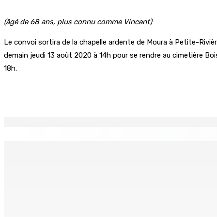
(âgé de 68 ans, plus connu comme Vincent)
Le convoi sortira de la chapelle ardente de Moura à Petite-Riviè
demain jeudi 13 août 2020 à 14h pour se rendre au cimetière Boi
18h.
Partager
EN CONTINU
↻
Franco Quirin : « Une position de stricte neutralité »
Oc
7 Août 2026 12h00
7 
BALACLAVA : Enquête après la découverte d’un corps calciné
7 Août 2026 11h21