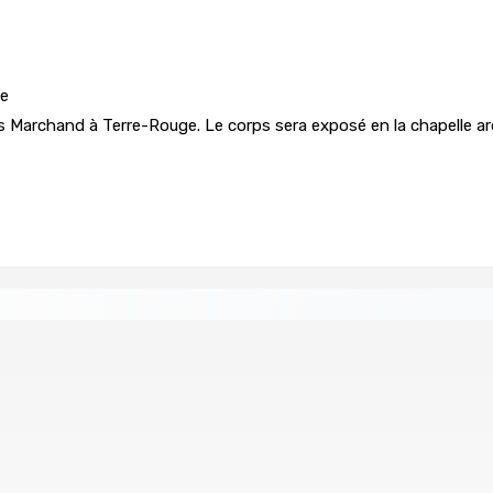
re
s Marchand à Terre-Rouge. Le corps sera exposé en la chapelle ar
éan Indien | Saisie de 157,5 kg de drogue : L’ex-JM prend ses
Août 2026 11h49
 à la plage
Échiquier politique | Changing of Guards — 
7 Août 2026 11h11