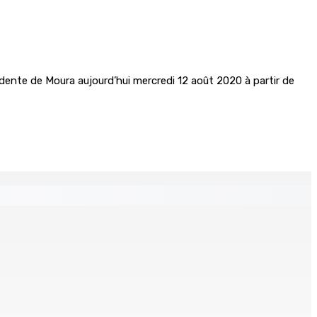
dente de Moura aujourd’hui mercredi 12 août 2020 à partir de
 distances de la SUV et du gandia
Chetan Baboolall, nouveau leader de l’opposition