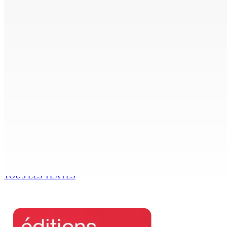
AUTOROUTE M4 | Projet évalué à Rs 10 milliards Prêt spéc
7 Août 2026 11h00
CORPS PARA-PUBLICS EDB : Rs 850 000 par mois à Ramdaurs
7 Août 2026 10h00
Région : Stéphanie Anquetil admise à l’African Academy for
7 Août 2026 08h00
Réforme des pensions | En vue de la promulgation La PKS
7 Août 2026 07h00
TOUS LES TEXTES