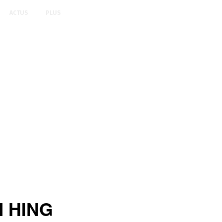
ACTUS
PLUS
M HING