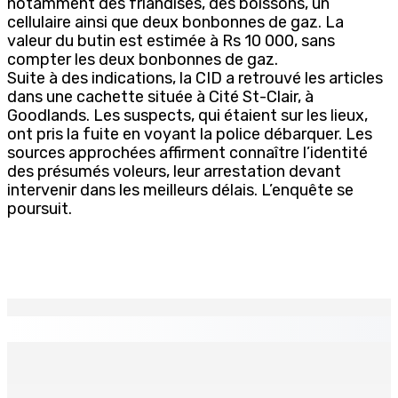
notamment des friandises, des boissons, un
cellulaire ainsi que deux bonbonnes de gaz. La
valeur du butin est estimée à Rs 10 000, sans
compter les deux bonbonnes de gaz.
Suite à des indications, la CID a retrouvé les articles
dans une cachette située à Cité St-Clair, à
Goodlands. Les suspects, qui étaient sur les lieux,
ont pris la fuite en voyant la police débarquer. Les
sources approchées affirment connaître l’identité
des présumés voleurs, leur arrestation devant
intervenir dans les meilleurs délais. L’enquête se
poursuit.
EN CONTINU
↻
TRANQUEBAR : Un architecte perd Rs 20 000 après le
piratage du compte d’un collègue