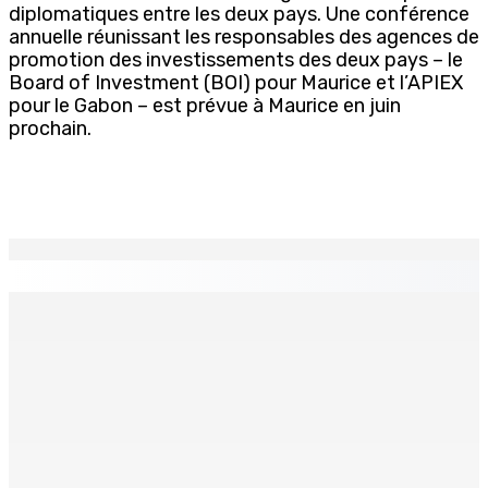
diplomatiques entre les deux pays. Une conférence
annuelle réunissant les responsables des agences de
promotion des investissements des deux pays – le
Board of Investment (BOI) pour Maurice et l’APIEX
pour le Gabon – est prévue à Maurice en juin
prochain.
EN CONTINU
↻
TPLink Open Day :MT récompensée pour l’innovation en
matière de wi-fi résidentiel
7 Août 2026 19h00
Fléaux sociaux | Conseil des Religions : Mobilisation
nationale en faveur de l’éducation civique et des
valeurs citoyennes