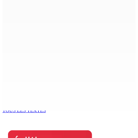
CIMETIÈRE DE BOIS-MARCHAND : Une inconnue inhumée
plus d’un an après son décès dans un accident
7 Août 2026 15h00
Beyond Westminster: The Sydney Pierre episode and
Mauritius’ Second Constitutional Conversation
7 Août 2026 15h00
Franco Quirin : « Une position de stricte neutralité »
7 Août 2026 12h00
Océan Indien | Saisie de 157,5 kg de drogue : L’ex-JM
prend ses distances de la SUV et du gandia
7 Août 2026 11h49
TOUS LES TEXTES