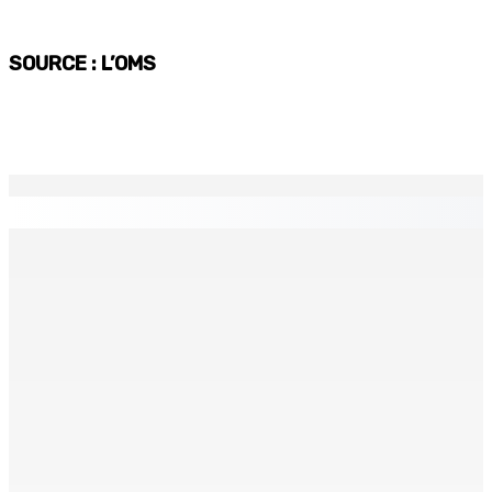
SOURCE : L’OMS
EN CONTINU
↻
TPLink Open Day :MT récompensée pour l’innovation en
matière de wi-fi résidentiel
7 Août 2026 19h00
Fléaux sociaux | Conseil des Religions : Mobilisation
nationale en faveur de l’éducation civique et des
valeurs citoyennes
7 Août 2026 18h00