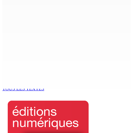
7 Août 2026 15h00
Beyond Westminster: The Sydney Pierre episode and
Mauritius’ Second Constitutional Conversation
7 Août 2026 15h00
Franco Quirin : « Une position de stricte neutralité »
7 Août 2026 12h00
Océan Indien | Saisie de 157,5 kg de drogue : L’ex-JM
prend ses distances de la SUV et du gandia
7 Août 2026 11h49
TOUS LES TEXTES