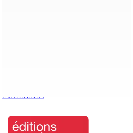
8 Août 2026 12h00
Le Fron Militan Progresis, face à la presse ce samedi au
Hennessy Park Hotel
8 Août 2026 11h40
Sécheresse : restrictions sur l’utilisation de l’eau
potable à partir du 10 août
8 Août 2026 11h33
BUDGET AFTERMATH — Réforme de la pension — Finance
Bill : baroud d’honneur syndical à la State House, lundi
8 Août 2026 10h00
TOUS LES TEXTES