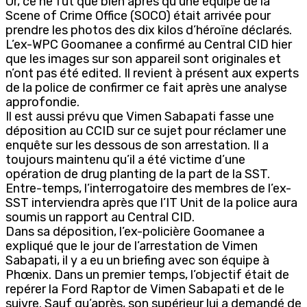
Or, ce ne fut que bien après qu’une équipe de la
Scene of Crime Office (SOCO) était arrivée pour
prendre les photos des dix kilos d’héroïne déclarés.
L’ex-WPC Goomanee a confirmé au Central CID hier
que les images sur son appareil sont originales et
n’ont pas été edited. Il revient à présent aux experts
de la police de confirmer ce fait après une analyse
approfondie.
Il est aussi prévu que Vimen Sabapati fasse une
déposition au CCID sur ce sujet pour réclamer une
enquête sur les dessous de son arrestation. Il a
toujours maintenu qu’il a été victime d’une
opération de drug planting de la part de la SST.
Entre-temps, l’interrogatoire des membres de l’ex-
SST interviendra après que l’IT Unit de la police aura
soumis un rapport au Central CID.
Dans sa déposition, l’ex-policière Goomanee a
expliqué que le jour de l’arrestation de Vimen
Sabapati, il y a eu un briefing avec son équipe à
Phœnix. Dans un premier temps, l’objectif était de
repérer la Ford Raptor de Vimen Sabapati et de le
suivre. Sauf qu’après, son supérieur lui a demandé de