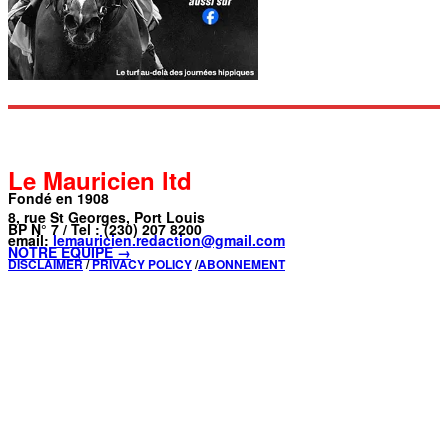
Le Mauricien ltd
Fondé en 1908
8, rue St Georges, Port Louis
BP N° 7 / Tel : (230) 207 8200
email:
lemauricien.redaction@gmail.com
NOTRE ÉQUIPE →
DISCLAIMER
/
PRIVACY POLICY
/
ABONNEMENT