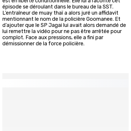
est en liberté conditionnelle. Elle lui a raconté cet
épisode se déroulant dans le bureau de la SST.
L’entraîneur de muay thaï a alors juré un affidavit
mentionnant le nom de la policière Goomanee. Et
d’ajouter que le SP Jagai lui avait alors demandé de
lui remettre la vidéo pour ne pas être arrêtée pour
complot. Face aux pressions, elle a fini par
démissionner de la force policière.
EN CONTINU
↻
MONTAGNE-BLANCHE : Enlevé, séquestré et battu pour
une dette
7 Août 2026 16h00
Crash de l’hydravion à La Prairie : aucun déversement