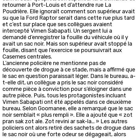
retourner à Port-Louis et d’attendre rue La
Poudrière. Elle ignorait comment son supérieur avait
su que la Ford Raptor serait dans cette rue plus tard
et c’est sur place que ses collègues avaient
intercepté Vimen Sabapati. Un sergent lui a
demandé d’enregistrer la fouille du véhicule où il y
avait un sac noir. Mais son supérieur avait stoppé la
fouille, disant que l’exercice se poursuivrait aux
Casernes centrales.
L’ancienne policière ne mentionne pas de
découverte de drogue à ce stade, mais a affirmé que
le sac en question paraissait léger. Dans le bureau, a-
t-elle dit, un collègue a pris le sac noir considéré
comme pièce à conviction pour s’éloigner dans une
autre pièce. Puis, tous les protagonistes incluant
Vimen Sabapati ont été appelés dans ce deuxième
bureau. Selon Goomanee, elle a remarqué que le sac
noir semblait « plus rempli ». Elle a ajouté que « zot
pran sak zot ale. Zot revini ar sak-la… » Les autres
policiers ont alors retiré des sachets de drogue dans
le sac noir où une forte odeur se dégageait, alors