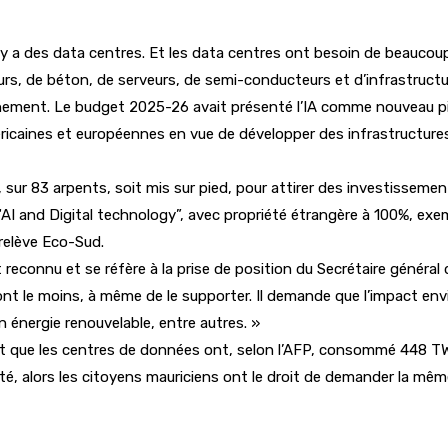
l y a des data centres. Et les data centres ont besoin de beaucoup 
s, de béton, de serveurs, de semi-conducteurs et d’infrastructur
vernement. Le budget 2025-26 avait présenté l’IA comme nouveau p
aines et européennes en vue de développer des infrastructures IA
ur 83 arpents, soit mis sur pied, pour attirer des investissements 
“AI and Digital technology”, avec propriété étrangère à 100%, exe
 relève Eco-Sud.
t reconnu et se réfère à la prise de position du Secrétaire général
 sont le moins, à même de le supporter. Il demande que l’impact env
n énergie renouvelable, entre autres. »
it que les centres de données ont, selon l’AFP, consommé 448 TWh 
rité, alors les citoyens mauriciens ont le droit de demander la 