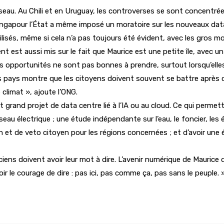
réseau. Au Chili et en Uruguay, les controverses se sont concentrées
Singapour l’État a même imposé un moratoire sur les nouveaux data
isés, même si cela n’a pas toujours été évident, avec les gros m
ent est aussi mis sur le fait que Maurice est une petite île, avec
 les opportunités ne sont pas bonnes à prendre, surtout lorsqu’elle
s pays montre que les citoyens doivent souvent se battre après co
e climat », ajoute l’ONG.
t grand projet de data centre lié à l’IA ou au cloud. Ce qui perme
au électrique ; une étude indépendante sur l’eau, le foncier, les 
 et de veto citoyen pour les régions concernées ; et d’avoir une 
iens doivent avoir leur mot à dire. L’avenir numérique de Maurice 
 le courage de dire : pas ici, pas comme ça, pas sans le peuple. 