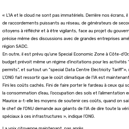
« L’IA et le cloud ne sont pas immatériels. Derrière nos écrans, i
de raccordements puissants au réseau, de générateurs de secour
citoyens à réfléchir et à être vigilants, face au projet du gou
précise même des discussions avec de grandes entreprises améric
région SADC.
En outre, il est prévu qu’une Special Economic Zone à Côte-d’Or, s
budget prévoit même un régime d’incitations pour les activités 
permits”, et surtout un “special Data Centre Electricity Tariff”»,
L’ONG fait ressortir que le coût climatique de l’IA est maintenan
Fini les coûts cachés. Fini de faire porter le fardeau à ceux qui
la consommation d’eau, l’occupation des sols et l’alimentation e
Maurice a-t-elle les moyens de soutenir ces coûts, quand on sa
le chef de l’ONU demande aux géants de l’IA de dire toute la vé
spéciaux à ces infrastructures », indique l’ONG.
La voix citoyenne maintenant, pas après