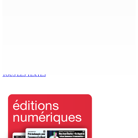
6 Août 2026 05h30
Technologie de l’infomation – NEXTCOMP 2026 — L’IA et
l’innovation numérique mises en exergue
5 Août 2026 18h00
Marchés obligataires | Pour le compte du Gabon — AFG
Capital Ltd, conseiller pour un Deal de $ 920 M
5 Août 2026 17h00
TOUS LES TEXTES