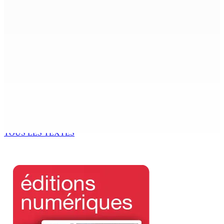
directeur à 12,5%
6 Août 2026 15h00
ACCESS TO JUSTICE IN MAURITIUS : If This Can Happen to
a Senior Counsel, What Does It Mean for Persons with
Disabilities?
6 Août 2026 15h00
MONDE ESTUDIANTIN | Municipalité de Port-Louis —
NAFCO : Concours national de débat prévu le jeudi 13
6 Août 2026 14h00
TOUS LES TEXTES