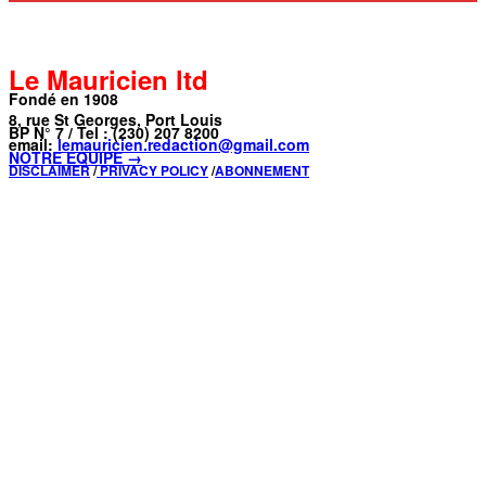
Le Mauricien ltd
Fondé en 1908
8, rue St Georges, Port Louis
BP N° 7 / Tel : (230) 207 8200
email:
lemauricien.redaction@gmail.com
NOTRE ÉQUIPE →
DISCLAIMER
/
PRIVACY POLICY
/
ABONNEMENT