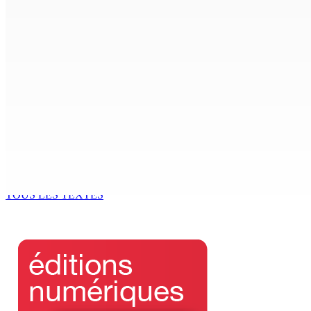
6 Août 2026 09h50
COMPÉTENCES — Des policiers rodriguais formés par INTE
6 Août 2026 08h00
Le Kreol morisien au parlement |Joanna Bérenger, Fron Mili
6 Août 2026 08h00
GOUVERNANCE — Le GM se penche sur un retour au système
6 Août 2026 07h00
TOUS LES TEXTES