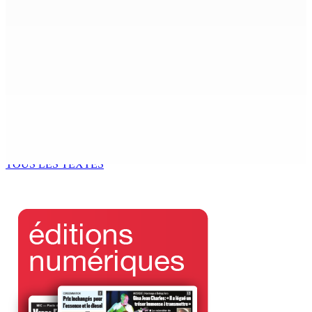
6 Août 2026 11h05
COUP DE FILET DE L’ADSU : Des pharmacies contrôlées
et des irrégularités relevées
6 Août 2026 11h03
Le Kreol morisien au parlement | Shakeel Mohamed,
ministre du Logement : « Une page historique s’écrit
aujourd’hui »
6 Août 2026 11h00
TOUS LES TEXTES