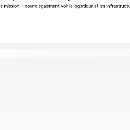
 mission. Il pourra également voir la logistique et les infrastruc
 écrasé sous une voiture en panne
POLITIQUE : Bhadain
8 Août 2026 09h31
 vaste opération de la CID
Corps para-publics | Procureme
8 Août 2026 07h00
claration Form (EDF) est lancée
La météo de ce samedi
8 Août 2026 05h30