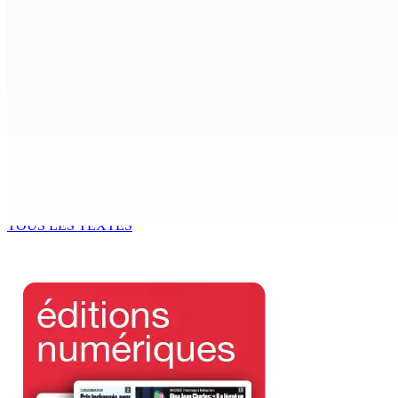
TPLink Open Day :MT récompensée pour l’innovation en matiè
7 Août 2026 19h00
Fléaux sociaux | Conseil des Religions : Mobilisation nation
7 Août 2026 18h00
MONTAGNE-LONGUE : Grièvement brûlée après que ses vêtem
7 Août 2026 17h00
TOUS LES TEXTES