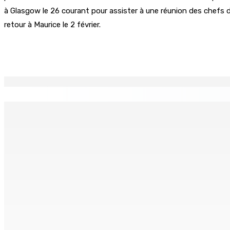
à Glasgow le 26 courant pour assister à une réunion des chefs de
retour à Maurice le 2 février.
Partager
EN CONTINU
↻
(IN)SÉCURITÉ ROUTIÈRE — Crève-cœur : Salman Jeetoo meurt
8 Août 2026 09h35
Recrudescence des vols : 22 suspects interpellés lors d’une
8 Août 2026 09h00
MRA – Déclaration d’impôts : la campagne de l’Employee De
8 Août 2026 07h00