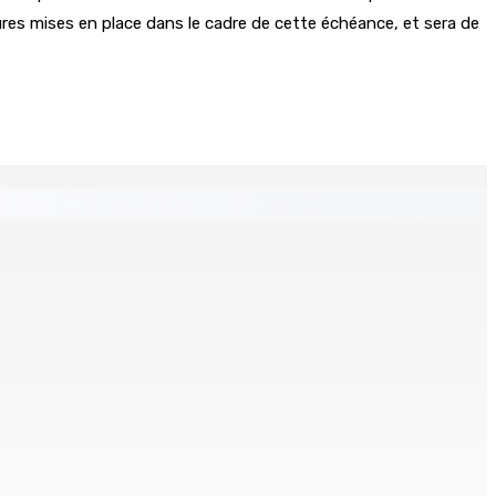
tures mises en place dans le cadre de cette échéance, et sera de
 réclame la démission de Leu-Govind du Parlement
nts — CEB : L’IRP annule l’octroi d’un contrat de Rs 36,7 M
 8 août