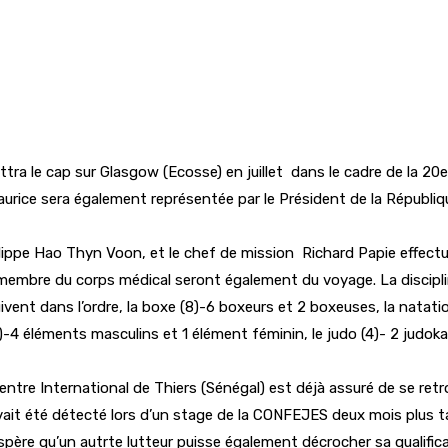
tra le cap sur Glasgow (Ecosse) en juillet dans le cadre de la 2
urice sera également représentée par le Président de la Républiqu
lippe Hao Thyn Voon, et le chef de mission Richard Papie effect
membre du corps médical seront également du voyage. La disciplin
ivent dans l’ordre, la boxe (8)-6 boxeurs et 2 boxeuses, la natat
 éléments masculins et 1 élément féminin, le judo (4)- 2 judokas et
ntre International de Thiers (Sénégal) est déjà assuré de se retro
ait été détecté lors d’un stage de la CONFEJES deux mois plus tar
espère qu’un autrte lutteur puisse également décrocher sa qualif