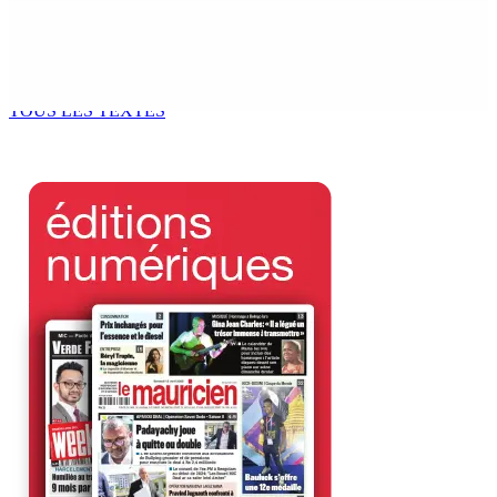
ACCESS TO JUSTICE IN MAURITIUS : If This Can Happen to
a Senior Counsel, What Does It Mean for Persons with
Disabilities?
6 Août 2026 15h00
TOUS LES TEXTES