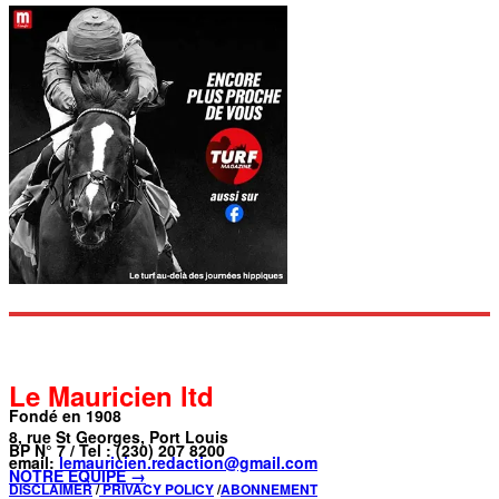
Le Mauricien ltd
Fondé en 1908
8, rue St Georges, Port Louis
BP N° 7 / Tel : (230) 207 8200
email:
lemauricien.redaction@gmail.com
NOTRE ÉQUIPE →
DISCLAIMER
/
PRIVACY POLICY
/
ABONNEMENT