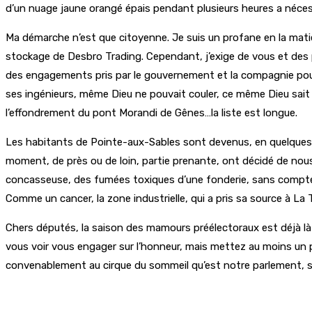
d’un nuage jaune orangé épais pendant plusieurs heures a nécessi
Ma démarche n’est que citoyenne. Je suis un profane en la mat
stockage de Desbro Trading. Cependant, j’exige de vous et des 
des engagements pris par le gouvernement et la compagnie pou
ses ingénieurs, même Dieu ne pouvait couler, ce même Dieu sait 
l’effondrement du pont Morandi de Gênes…la liste est longue.
Les habitants de Pointe-aux-Sables sont devenus, en quelques a
moment, de près ou de loin, partie prenante, ont décidé de nous
concasseuse, des fumées toxiques d’une fonderie, sans compte
Comme un cancer, la zone industrielle, qui a pris sa source à L
Chers députés, la saison des mamours préélectoraux est déjà là 
vous voir vous engager sur l’honneur, mais mettez au moins un pe
convenablement au cirque du sommeil qu’est notre parlement, sa
Partager