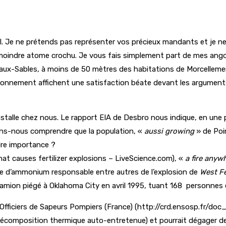
 Je ne prétends pas représenter vos précieux mandants et je ne 
, le moindre atome crochu. Je vous fais simplement part de mes ang
aux-Sables, à moins de 50 mètres des habitations de Morcellemen
vironnement affichent une satisfaction béate devant les argument
nstalle chez nous. Le rapport EIA de Desbro nous indique, en une 
ons-nous comprendre que la population, «
aussi growing
» de Poin
re importance ?
what causes fertilizer explosions – LiveScience.com), «
a fire anywh
ate d’ammonium responsable entre autres de l’explosion de
West F
amion piégé à Oklahoma City en avril 1995, tuant 168
personnes 
s Officiers de Sapeurs Pompiers (France) (http://crd.ensosp.fr/
écomposition thermique auto-entretenue) et pourrait dégager de