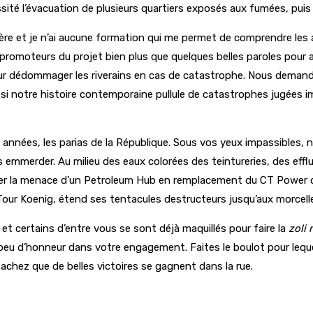
té l’évacuation de plusieurs quartiers exposés aux fumées, puis de
ière et je n’ai aucune formation qui me permet de comprendre le
promoteurs du projet bien plus que quelques belles paroles pour 
r dédommager les riverains en cas de catastrophe. Nous demando
si notre histoire contemporaine pullule de catastrophes jugées i
nnées, les parias de la République. Sous vos yeux impassibles, 
 emmerder. Au milieu des eaux colorées des teintureries, des effl
r la menace d’un Petroleum Hub en remplacement du CT Power de 
a Tour Koenig, étend ses tentacules destructeurs jusqu’aux morce
et certains d’entre vous se sont déjà maquillés pour faire la
zoli
u d’honneur dans votre engagement. Faites le boulot pour lequel v
chez que de belles victoires se gagnent dans la rue.