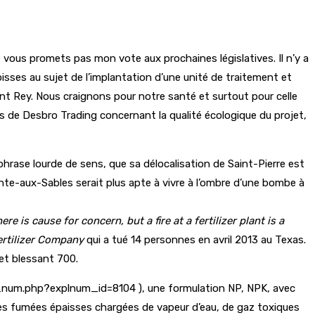
vous promets pas mon vote aux prochaines législatives. Il n’y a
oisses au sujet de l’implantation d’une unité de traitement et
t Rey. Nous craignons pour notre santé et surtout pour celle
s de Desbro Trading concernant la qualité écologique du projet,
phrase lourde de sens, que sa délocalisation de Saint-Pierre est
te-aux-Sables serait plus apte à vivre à l’ombre d’une bombe à
ere is cause for concern, but a fire at a fertilizer plant is a
ertilizer Company
qui a tué 14 personnes en avril 2013 au Texas.
et blessant 700.
doc_num.php?explnum_id=8104 ), une formulation NP, NPK, avec
s fumées épaisses chargées de vapeur d’eau, de gaz toxiques