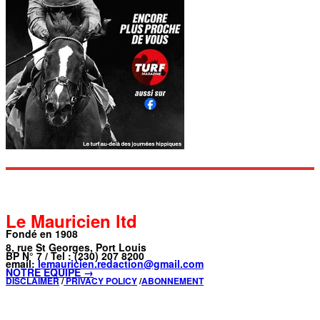
Le Mauricien ltd
Fondé en 1908
8, rue St Georges, Port Louis
BP N° 7 / Tel : (230) 207 8200
email:
lemauricien.redaction@gmail.com
NOTRE ÉQUIPE →
DISCLAIMER
/
PRIVACY POLICY
/
ABONNEMENT