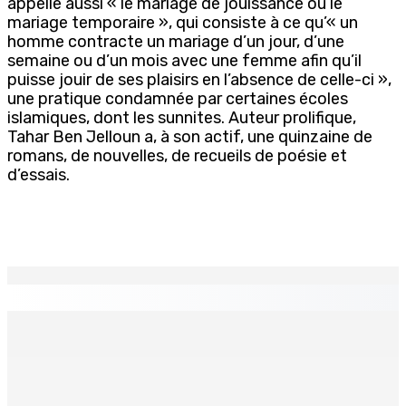
appelle aussi « le mariage de jouissance ou le
mariage temporaire », qui consiste à ce qu’« un
homme contracte un mariage d’un jour, d’une
semaine ou d’un mois avec une femme afin qu’il
puisse jouir de ses plaisirs en l’absence de celle-ci »,
une pratique condamnée par certaines écoles
islamiques, dont les sunnites. Auteur prolifique,
Tahar Ben Jelloun a, à son actif, une quinzaine de
romans, de nouvelles, de recueils de poésie et
d’essais.
EN CONTINU
↻
Port-Louis : Un jeune vend de la drogue près du
Marché Central
6 Août 2026 18h00