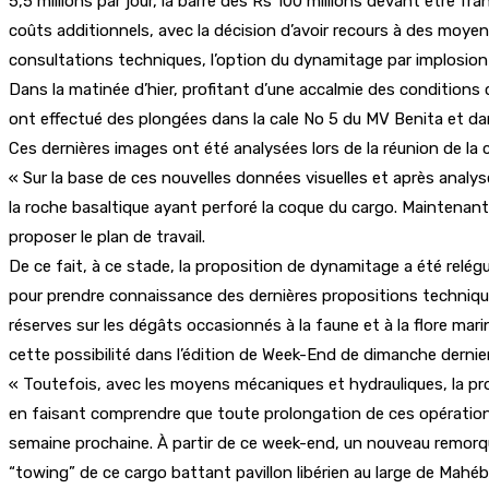
5,5 millions par jour, la barre des Rs 100 millions devant être f
coûts additionnels, avec la décision d’avoir recours à des moyen
consultations techniques, l’option du dynamitage par implosion d
Dans la matinée d’hier, profitant d’une accalmie des conditions 
ont effectué des plongées dans la cale No 5 du MV Benita et dan
Ces dernières images ont été analysées lors de la réunion de la c
« Sur la base de ces nouvelles données visuelles et après analy
la roche basaltique ayant perforé la coque du cargo. Maintenant
proposer le plan de travail.
De ce fait, à ce stade, la proposition de dynamitage a été relégu
pour prendre connaissance des dernières propositions technique
réserves sur les dégâts occasionnés à la faune et à la flore ma
cette possibilité dans l’édition de Week-End de dimanche dernier
« Toutefois, avec les moyens mécaniques et hydrauliques, la pr
en faisant comprendre que toute prolongation de ces opérations
semaine prochaine. À partir de ce week-end, un nouveau remorqueu
“towing” de ce cargo battant pavillon libérien au large de Mahéb