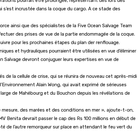
pérations pourrait être prolongée, représentant dès lors des
ui s’est incrustée dans la coque du cargo. A ce stade des
Force ainsi que des spécialistes de la Five Ocean Salvage Team
ffectuer des prises de vue de la partie endommagée de la coque.
suivre pour les prochaines étapes du plan der renflouage.
ues et hydrauliques pourraient être utilisées en vue d’éliminer
an Salvage devront conjuguer leurs expertises en vue de
 de la cellule de crise, qui se réunira de nouveau cet après-midi
l’Environnement Alain Wong, qui avait exprimé de sérieuses
u large de Mahébourg et du Bouchon depuis les révélations de
e mesure, des marées et des conditions en mer », ajoute-t-on,
MV Benita devrait passer le cap des Rs 100 millions en début de
té de l’autre remorqueur sur place en attendant le feu vert du