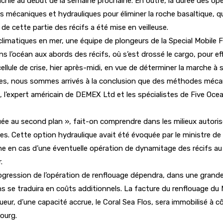
ranchie au début de la semaine prochaine. En outre, la durée des o
s mécaniques et hydrauliques pour éliminer la roche basaltique, q
e cette partie des récifs a été mise en veilleuse.
climatiques en mer, une équipe de plongeurs de la Special Mobile 
s l’océan aux abords des récifs, où s’est drossé le cargo, pour e
ellule de crise, hier après-midi, en vue de déterminer la marche à 
ses, nous sommes arrivés à la conclusion que des méthodes mécaniq
, l’expert américain de DEMEX Ltd et les spécialistes de Five Oce
ée au second plan », fait-on comprendre dans les milieux autorisés
s. Cette option hydraulique avait été évoquée par le ministre de 
rine en cas d’une éventuelle opération de dynamitage des récifs a
.
ogression de l’opération de renflouage dépendra, dans une grand
 se traduira en coûts additionnels. La facture du renflouage du 
r, d’une capacité accrue, le Coral Sea Flos, sera immobilisé à cô
ourg.