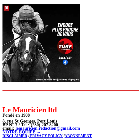
Le Mauricien ltd
Fondé en 1908
8, rue St Georges, Port Louis
BP N° 7 / Tel : (230) 207 8200
email:
lemauricien.redaction@gmail.com
NOTRE ÉQUIPE →
DISCLAIMER
/
PRIVACY POLICY
/
ABONNEMENT