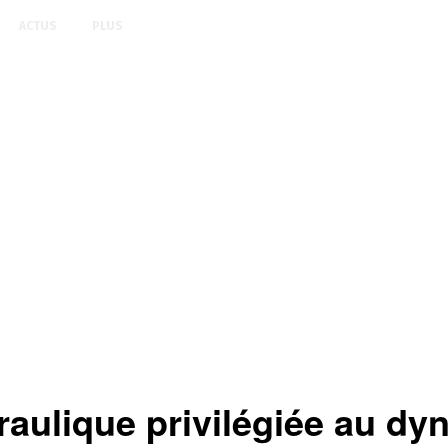
ACTUS
PLUS
raulique privilégiée au dy