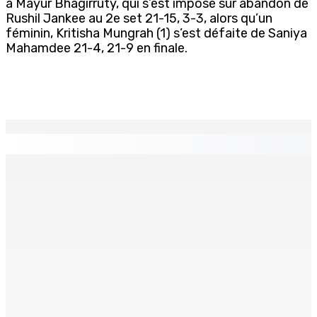
à Mayur Bhagirruty, qui s’est imposé sur abandon de
Rushil Jankee au 2e set 21-15, 3-3, alors qu’un
féminin, Kritisha Mungrah (1) s’est défaite de Saniya
Mahamdee 21-4, 21-9 en finale.
EN CONTINU
↻
Restauration rapide – Nouvelle franchise internationale :
Krispy Kreme s’installe à Maurice d’ici fin 2026
10 Août 2026 16h00
Pèlerinage à Medjugorje et en Turquie
10 Août 2026 16h00
Le poids du communalisme