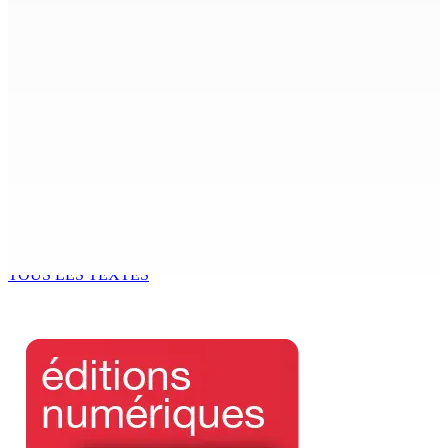
Rencontre de la dernière chance de la PKS à la State
House
10 Août 2026 14h04
Atma Shanto entame une grève de la faim et réclame une
révision des lois du travail
10 Août 2026 14h03
Joe Lesjongard :« Le peuple jugera mon travail comme
leader de l’opposition »
10 Août 2026 14h00
TOUS LES TEXTES