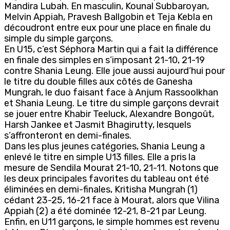
Mandira Lubah. En masculin, Kounal Subbaroyan,
Melvin Appiah, Pravesh Ballgobin et Teja Kebla en
découdront entre eux pour une place en finale du
simple du simple garçons.
En U15, c’est Séphora Martin qui a fait la différence
en finale des simples en s’imposant 21-10, 21-19
contre Shania Leung. Elle joue aussi aujourd’hui pour
le titre du double filles aux côtés de Ganesha
Mungrah, le duo faisant face à Anjum Rassoolkhan
et Shania Leung. Le titre du simple garçons devrait
se jouer entre Khabir Teeluck, Alexandre Bongoût,
Harsh Jankee et Jasmit Bhagirutty, lesquels
s’affronteront en demi-finales.
Dans les plus jeunes catégories, Shania Leung a
enlevé le titre en simple U13 filles. Elle a pris la
mesure de Sendila Mourat 21-10, 21-11. Notons que
les deux principales favorites du tableau ont été
éliminées en demi-finales, Kritisha Mungrah (1)
cédant 23-25, 16-21 face à Mourat, alors que Vilina
Appiah (2) a été dominée 12-21, 8-21 par Leung.
Enfin, en U11 garçons, le simple hommes est revenu