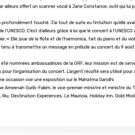
ailleurs offert un scanner vocal à Jane Constance, outil qui lui
 profondément touché. J’ai tout de suite eu l’intuition qu’elle av
e l’UNESCO. C’est d’ailleurs grâce à lui que le concert à l’UNESCO
 « Elle joue de la flûte et de l’harmonica, fait du piano et du viol
a tenu à transmettre un message en prélude au concert du 9 août :
été nommées ambassadrices de la GRF, leur mission est de servir l
pour l’organisation du concert. L’argent récolté sera utilisé pour a
ême occasion voir une exposition sur le Mahatma Gandhi.
ue Ameenah Gurib-Fakim, le vice-premier ministre et ministre du T
, Riu, Destination Experiences, Le Mauricia, Holiday Inn, Gold M