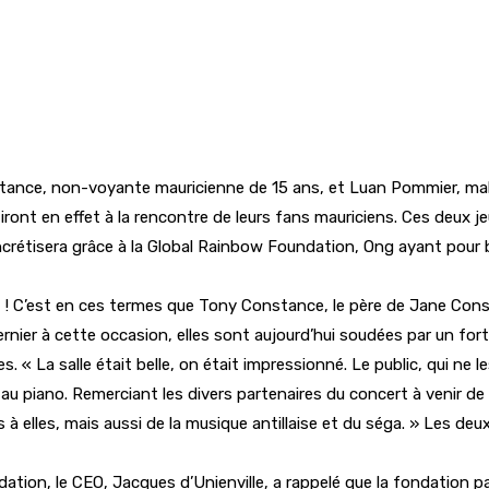
stance, non-voyante mauricienne de 15 ans, et Luan Pommier, ma
es iront en effet à la rencontre de leurs fans mauriciens. Ces deu
rétisera grâce à la Global Rainbow Foundation, Ong ayant pour 
tait ! C’est en ces termes que Tony Constance, le père de Jane Co
rnier à cette occasion, elles sont aujourd’hui soudées par un fort 
. « La salle était belle, on était impressionné. Le public, qui ne 
iano. Remerciant les divers partenaires du concert à venir de « c
 à elles, mais aussi de la musique antillaise et du séga. » Les d
ation, le CEO, Jacques d’Unienville, a rappelé que la fondation p