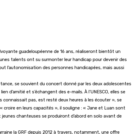
lvoyante guadeloupéenne de 16 ans, réaliseront bientôt un
x jeunes talents ont su surmonter leur handicap pour devenir des
but l’autonomisation des personnes handicapées, mais aussi
nstance, se souvient du concert donné par les deux adolescentes
lien d’amitié et s’échangent des e-mails. À l’UNESCO, elles se
les connaissait pas, est resté deux heures à les écouter », se
roire en leurs capacités », il souligne : « Jane et Luan sont
eux jeunes chanteuses se produiront d’abord en solo avant de
arraine la GRF depuis 2012 à travers, notamment, une offre