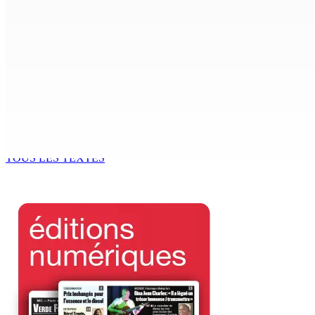
Crash de l’hydravion à La Prairie : aucun déversement d’hui
7 Août 2026 15h50
FCC | Réseau d’importation de drogue : Steven Moothoocur
7 Août 2026 15h00
CIMETIÈRE DE BOIS-MARCHAND : Une inconnue inhumée plus 
7 Août 2026 15h00
TOUS LES TEXTES