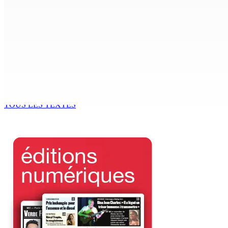
6 Août 2026 15h00
ACCESS TO JUSTICE IN MAURITIUS : If This Can Happen to a Se
6 Août 2026 15h00
MONDE ESTUDIANTIN | Municipalité de Port-Louis — NAFCO : 
6 Août 2026 14h00
TOUS LES TEXTES