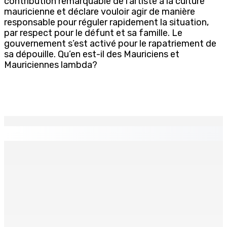
contribution remarquable de l’artiste à la culture
mauricienne et déclare vouloir agir de manière
responsable pour réguler rapidement la situation,
par respect pour le défunt et sa famille. Le
gouvernement s’est activé pour le rapatriement de
sa dépouille. Qu’en est-il
des Mauriciens et
Mauriciennes lambda?
EN CONTINU
↻
Prisons 579 téléphones portables saisis depuis
novembre 2024
7 Août 2026 09h00
Région : Stéphanie Anquetil admise à l’African Academy
for Women in Political Leadership