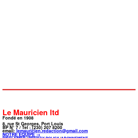
Le Mauricien ltd
Fondé en 1908
8, rue St Georges, Port Louis
BP N° 7 / Tel : (230) 207 8200
email:
lemauricien.redaction@gmail.com
NOTRE ÉQUIPE →
DISCLAIMER
/
PRIVACY POLICY
/
ABONNEMENT